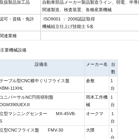
取扱製品加工品
自動車部品メーカー製品製造ライン、弱電、半導
関連製造、検査装置、各種産業機械
認可・資格・免許
ISO9001 ： 2008認証取得
機械組立仕上げ技能士 5名
関連業種
■主要機械設備
設備名
メーカー名
台
数
テーブル型CNC横中ぐりフライス盤
倉敷
1
KBM-11XHL
台
ユニバーサルNC円筒研削盤
岡本工作機
1
OGM390UEXⅢ
械
台
立型マシニングセンター MX-45VB-
オークマ
１
S
台
立型CNCフライス盤 FMV-30
大隈
1
台