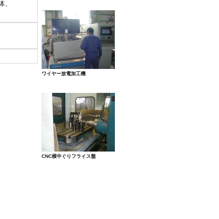
体、
ワイヤー放電加工機
CNC横中ぐりフライス盤