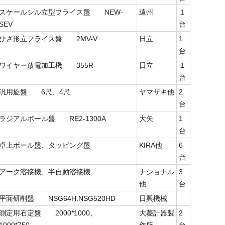
スケールシル立型フライス盤 NEW-
遠州
１
SEV
台
ひざ形立フライス盤 2MV-V
日立
1
台
ワイヤー放電加工機 355R
日立
１
台
汎用旋盤 6尺、4尺
ヤマザキ他
2
台
ラジアルボール盤 RE2-1300A
大矢
1
台
卓上ボール盤、タッピング盤
KIRA他
6
台
アーク溶接機、半自動溶接機
ナショナル
3
他
台
平面研削盤 NSG64H.NSG520HD
日興機械
測定用石定盤 2000*1000、
大菱計器製
2
1000*750
作所
台