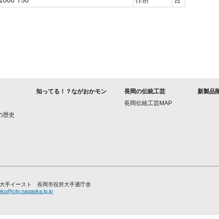
知ってる！？ながおかモン
長岡の伝統工芸
新製品
長岡伝統工芸MAP
の歴史
ックス大手イースト 長岡市役所大手通庁舎
ko@city.nagaoka.lg.jp