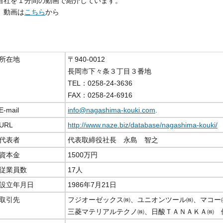
自社を１分間の動画で紹介しています。
動画は
こちら
から
所在地
〒940-0012
長岡市下々条３丁目３番地
TEL：0258-24-3636
FAX：0258-24-6916
E-mail
info@nagashima-kouki.com
.
URL
http://www.naze.biz/database/nagashima-kouki/
代表者
代表取締役社長 永島 智之
資本金
1500万円
従業員数
17人
設立年月日
1986年7月21日
取引先
フジオーゼックス㈱、ユニオンツール㈱、マコー
三菱マテリアルテクノ㈱、日酸ＴＡＮＡＫＡ㈱ 