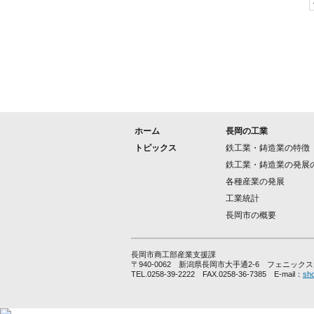
ホーム
長岡の工業
トピックス
鉄工業・鋳造業の特徴
鉄工業・鋳造業の発展
各種産業の発展
工業統計
長岡市の概要
長岡市商工部産業支援課
〒940-0062 新潟県長岡市大手通2-6 フェニ
TEL.0258-39-2222 FAX.0258-36-7385 E-mail：
sho