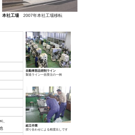
本社工場
2007年本社工場移転
自動車部品研削ライン
製造ライン一括受注の一例
㈱、
組立作業
他
摺り合わせによる精度出しです