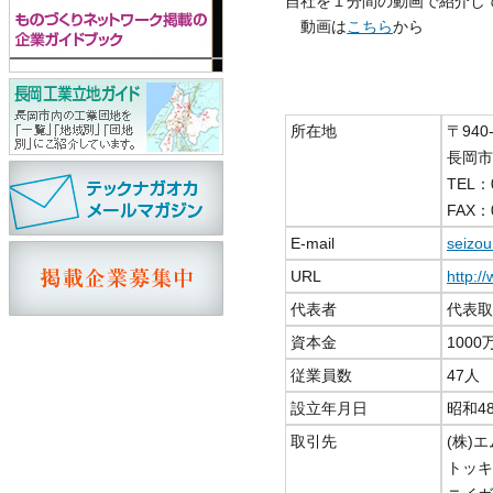
自社を１分間の動画で紹介し
動画は
こちら
から
所在地
〒940-
長岡市
TEL：
FAX：0
E-mail
seizo
URL
http:/
代表者
代表取
資本金
1000
従業員数
47人
設立年月日
昭和4
取引先
(株)
トッキ