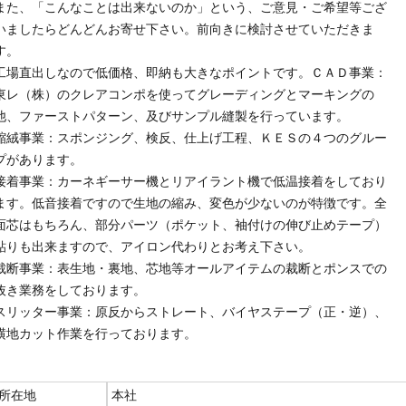
また、「こんなことは出来ないのか」という、ご意見・ご希望等ござ
いましたらどんどんお寄せ下さい。前向きに検討させていただきま
す。
工場直出しなので低価格、即納も大きなポイントです。ＣＡＤ事業：
東レ（株）のクレアコンポを使ってグレーディングとマーキングの
他、ファーストパターン、及びサンプル縫製を行っています。
縮絨事業：スポンジング、検反、仕上げ工程、ＫＥＳの４つのグルー
プがあります。
接着事業：カーネギーサー機とリアイラント機で低温接着をしており
ます。低音接着ですので生地の縮み、変色が少ないのが特徴です。全
面芯はもちろん、部分パーツ（ポケット、袖付けの伸び止めテープ）
貼りも出来ますので、アイロン代わりとお考え下さい。
裁断事業：表生地・裏地、芯地等オールアイテムの裁断とポンスでの
抜き業務をしております。
スリッター事業：原反からストレート、バイヤステープ（正・逆）、
横地カット作業を行っております。
所在地
本社