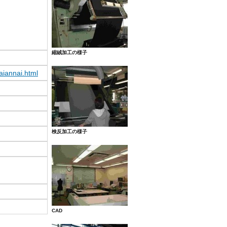
縮絨加工の様子
aiannai.html
検反加工の様子
CAD