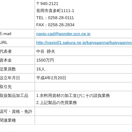
〒940-2121
長岡市喜多町1111-1
TEL：0258-28-0111
FAX：0258-28-2834
E-mail
navio-cad@wonder.ocn.ne.jp
URL
http://navio01.sakura.ne.jp/kaiysaannai/kaisyaannn
代表者
中谷 静夫
資本金
1500万円
従業員数
16人
設立年月日
平成4年2月20日
取引先
取扱製品加工品
1.衣料用資材の加工並びにその請負業務
2.上記製品の売買業務
認可・資格・免許
関連業種