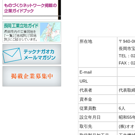
所在地
〒940-0
長岡市宝
TEL：02
FAX：02
E-mail
URL
代表者
代表取
資本金
従業員数
6人
設立年月日
昭和55
取引先
(株)オ