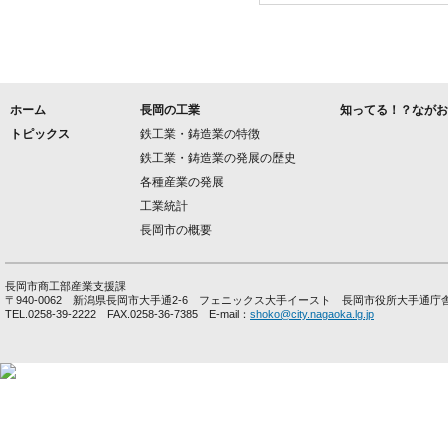
ホーム
長岡の工業
知ってる！？ながお
トピックス
鉄工業・鋳造業の特徴
鉄工業・鋳造業の発展の歴史
各種産業の発展
工業統計
長岡市の概要
長岡市商工部産業支援課
〒940-0062 新潟県長岡市大手通2-6 フェニックス大手イースト 長岡市役所大手通庁
TEL.0258-39-2222 FAX.0258-36-7385 E-mail：
shoko@city.nagaoka.lg.jp